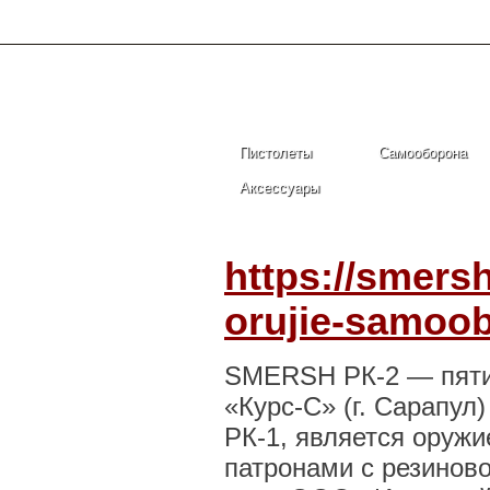
Главная
Пистолеты
Самооборона
Аксессуары
https://smers
orujie-samoob
SMERSH
РК-2
— пяти
«Курс-С»
(г. Сарапул
РК-1
, является оруж
патронами с резиново