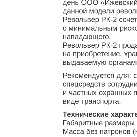
день
ООО «Ижевский
данной модели револ
Револьвер
РК-2
сочет
с минимальным риско
нападающего.
Револьвер
РК-2
прода
на приобретение, хр
выдаваемую органами
Рекомендуется для: 
спецсредств сотрудн
и частных охранных 
виде транспорта.
Технические харак
Габаритные размеры 
Масса без патронов (к