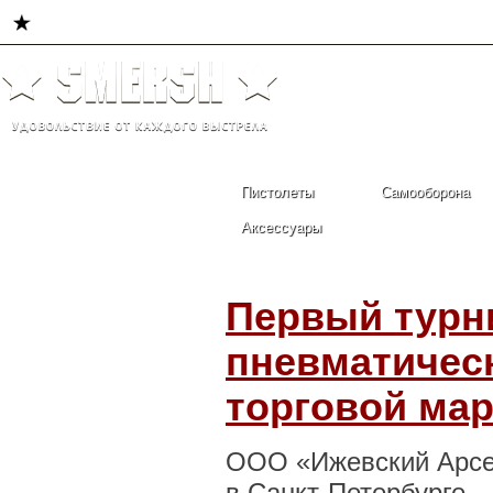
Главная
Пистолеты
Самооборона
Аксессуары
Первый турни
пневматичес
торговой ма
ООО «Ижевский Арс
в
Санкт-Петербурге
—