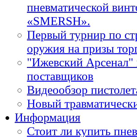
пневматической винт
«SMERSH».
Первый турнир по ст
оружия на призы тор
"Ижевский Арсенал" 
поставщиков
Видеообзор пистоле
Новый травматическ
Информация
Стоит ли купить пне