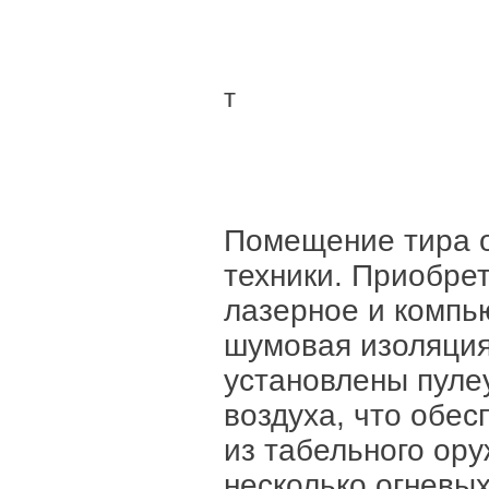
т
Помещение тира о
техники. Приобре
лазерное и компь
шумовая изоляция
установлены пуле
воздуха, что обе
из табельного ору
несколько огневы