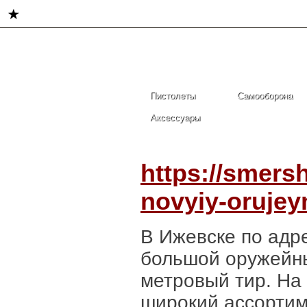
Главная
Пистолеты
Самооборона
Аксессуары
https://smers
novyiy-orujeyn
В Ижевске по адре
большой оружейны
метровый тир. На
широкий ассортиме