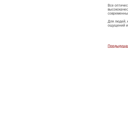
Все оптиче
высококачес
современных
Для людей, 
ощущений и
Предыдуща