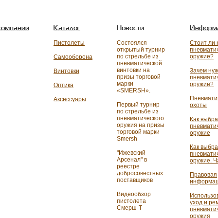
компании
Каталог
Новости
Информ
Пистолеты
Cостоялся
Стоит ли 
открытый турнир
пневмати
по стрельбе из
оружие?
Самооборона
пневматической
винтовки на
Зачем ну
Винтовки
призы торговой
пневмати
марки
оружие?
Оптика
«SMERSH».
Пневмати
Аксессуары
Первый турнир
охоты
по стрельбе из
пневматического
Как выбра
оружия на призы
пневмати
торговой марки
оружие
Smersh
Как выбра
"Ижевский
пневмати
Арсенал" в
оружие. Ч
реестре
добросовестных
Правовая
поставщиков
информа
Видеообзор
Использо
пистолета
уход и ре
Смерш-Т
пневмати
оружия