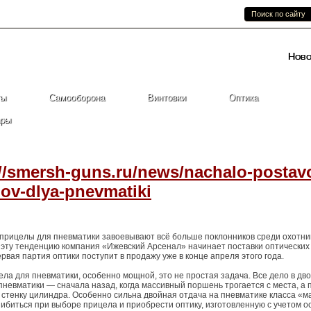
Главная
О компании
Каталог
Ново
ты
Самооборона
Винтовки
Оптика
ары
://smersh-guns.ru/news/nachalo-postav
lov-dlya-pnevmatiki
прицелы для пневматики завоевывают всё больше поклонников среди охотни
 эту тенденцию компания «Ижевский Арсенал» начинает поставки оптически
ервая партия оптики поступит в продажу уже в конце апреля этого года.
ла для пневматики, особенно мощной, это не простая задача. Все дело в дв
невматики — сначала назад, когда массивный поршень трогается с места, а 
стенку цилиндра. Особенно сильна двойная отдача на пневматике класса «м
ибиться при выборе прицела и приобрести оптику, изготовленную с учетом 