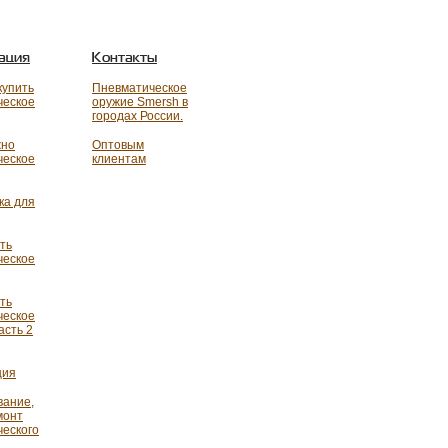
ация
Контакты
купить
Пневматическое
ческое
оружие Smersh в
городах России.
жно
Оптовым
ческое
клиентам
ка для
ть
ческое
ть
ческое
асть 2
ция
вание,
монт
ческого