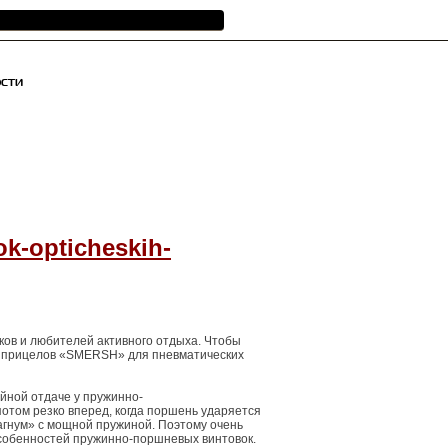
сти
Информация
Контакты
ok-opticheskih-
ков и любителей активного отдыха. Чтобы
х прицелов «SMERSH» для пневматических
ойной отдаче у пружинно-
потом резко вперед, когда поршень ударяется
агнум» с мощной пружиной. Поэтому очень
особенностей пружинно-поршневых винтовок.