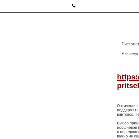
Пистоле
Аксессу
https
pritse
Оптические 
поддержать
винтовок. П
Выбор прице
поршневой п
о переднюю 
важно не ош