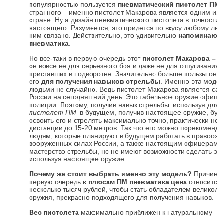
популярностью пользуется
пневматический пистолет П
странного – именно пистолет Макарова является одним 
стране. Ну а дизайн пневматического пистолета в точност
настоящего. Разумеется, это придется по вкусу любому л
ним связано. Действительно, это удивительно
напоминаю
пневматика
.
Но все-таки в первую очередь этот
пистолет Макарова –
он вовсе не для серьезного боя и даже не для отпугивани
приставших в подворотне. Значительно больше пользы он 
его
для получения навыков стрельбы
. Именно эта мо
людьми не случайно. Ведь пистолет Макарова является 
России на сегодняшний день. Это табельное оружие офи
полиции. Поэтому, получив навык стрельбы, используя дл
пистолет ПМ
, в будущем, получив настоящее оружие, бу
освоить его и стрелять максимально точно, практически н
дистанции до 15-20 метров. Так что его можно порекоме
людям, которые планируют в будущем работать в правоо
вооруженных силах России, а также настоящим офицерам,
мастерство стрельбы, но не имеют возможности сделать э
используя настоящее оружие.
Почему же стоит выбрать именно эту модель?
Причин 
первую очередь
к плюсам ПМ пневматика цена
относитс
несколько тысяч рублей, чтобы стать обладателем велико
оружия, прекрасно подходящего для получения навыков.
Вес пистолета
максимально приближен к натуральному –